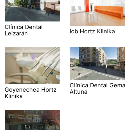
Clínica Dental
Iob Hortz Klinika
Leizarán
Clínica Dental Gema
Goyenechea Hortz
Altuna
Klinika