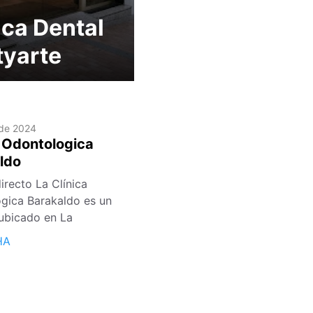
ica Dental
tyarte
 de 2024
a Odontologica
ldo
irecto La Clínica
gica Barakaldo es un
ubicado en La
HA