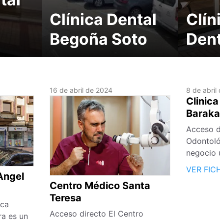
Clínica Dental
Clín
Begoña Soto
Den
16 de abril de 2024
8 de abril
Clinic
Baraka
Acceso d
Odontoló
negocio 
VER FIC
 Angel
Centro Médico Santa
Teresa
ica
Acceso directo El Centro
ra es un