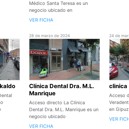
Médico Santa Teresa es un
negocio ubicado en
VER FICHA
28 de marzo de 2024
24 de mar
akaldo
Clínica Dental Dra. M.L.
clinica
Manrique
Dental
Acceso di
io
Veradent
Acceso directo La Clínica
e
en Gipuz
Dental Dra. M.L. Manrique es un
negocio ubicado
VER FIC
VER FICHA