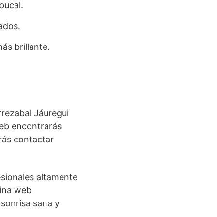
bucal.
ados.
ás brillante.
rrezabal Jáuregui
 web encontrarás
drás contactar
esionales altamente
gina web
sonrisa sana y