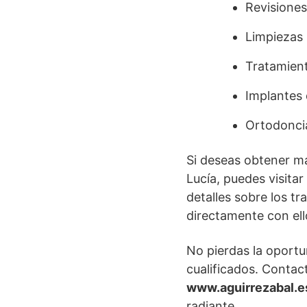
Revisiones
Limpiezas 
Tratamient
Implantes 
Ortodoncia
Si deseas obtener má
Lucía, puedes visita
detalles sobre los t
directamente con ello
No pierdas la oportu
cualificados. Contac
www.aguirrezabal.e
radiante.