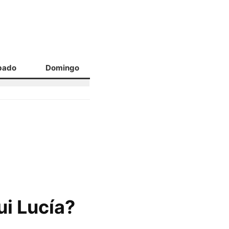
bado
Domingo
i Lucía?