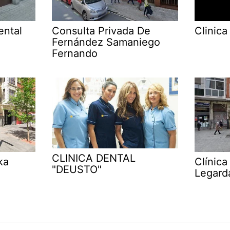
ental
Consulta Privada De
Clinica
Fernández Samaniego
Fernando
CLINICA DENTAL
ka
Clínica
"DEUSTO"
Legard