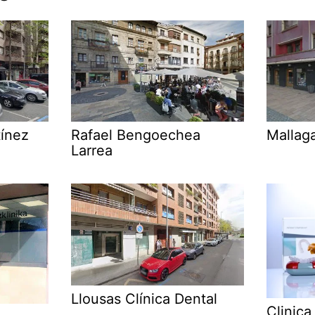
ínez
Rafael Bengoechea
Mallaga
Larrea
Llousas Clínica Dental
Clinica