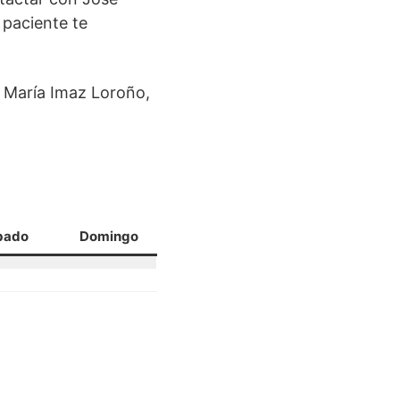
 paciente te
é María Imaz Loroño,
bado
Domingo