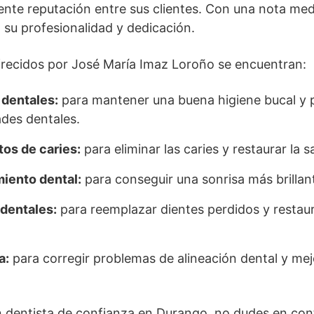
ente reputación entre sus clientes. Con una nota med
 su profesionalidad y dedicación.
ofrecidos por José María Imaz Loroño se encuentran:
 dentales:
para mantener una buena higiene bucal y 
des dentales.
os de caries:
para eliminar las caries y restaurar la s
iento dental:
para conseguir una sonrisa más brillant
dentales:
para reemplazar dientes perdidos y restaur
a:
para corregir problemas de alineación dental y mejo
n dentista de confianza en Durango, no dudes en con