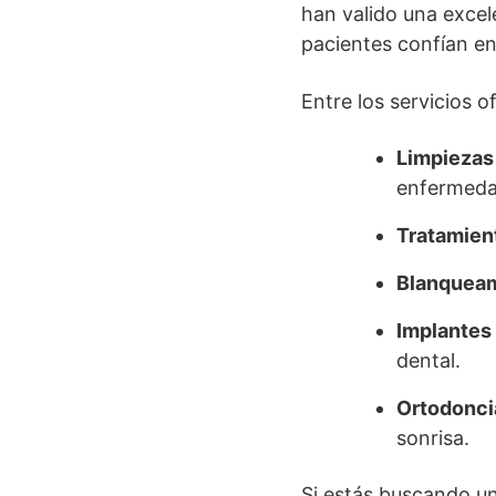
han valido una excel
pacientes confían en
Entre los servicios 
Limpiezas
enfermeda
Tratamient
Blanqueam
Implantes 
dental.
Ortodonci
sonrisa.
Si estás buscando u