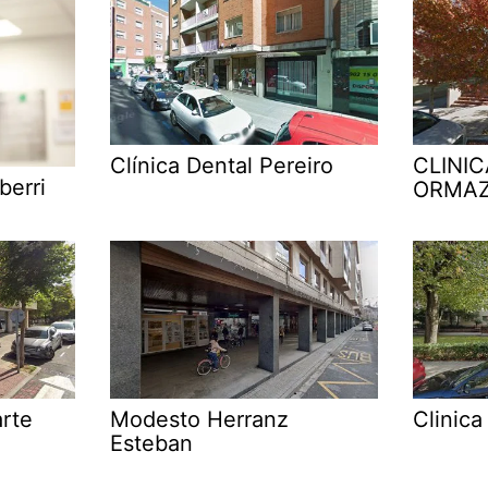
Clínica Dental Pereiro
CLINI
berri
ORMA
arte
Modesto Herranz
Clinica
Esteban