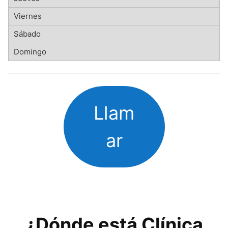
Llam
ar
¿Dónde está Clínica