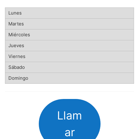
Llam
ar