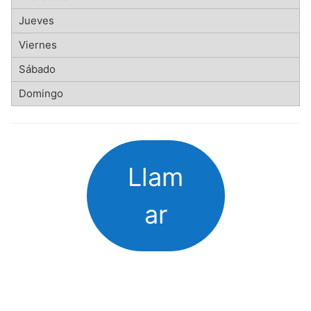
Llam
ar