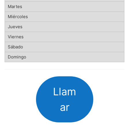
Llam
ar