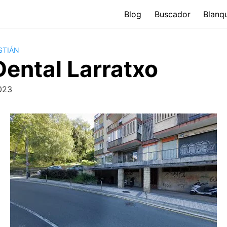
Blog
Buscador
Blanq
STIÁN
Dental Larratxo
023