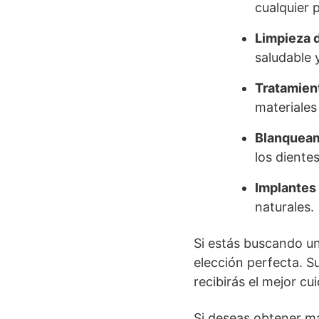
cualquier 
Limpieza d
saludable y
Tratamient
materiales 
Blanqueam
los dientes
Implantes 
naturales.
Si estás buscando un
elección perfecta. S
recibirás el mejor cu
Si deseas obtener má