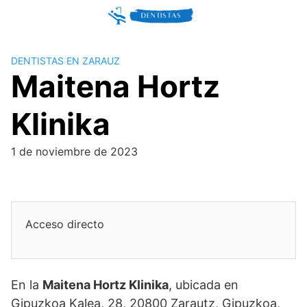
Skip
to
content
DENTISTAS EN ZARAUZ
Maitena Hortz
Klinika
1 de noviembre de 2023
Acceso directo
En la
Maitena Hortz Klinika
, ubicada en
Gipuzkoa Kalea, 28, 20800 Zarautz, Gipuzkoa,