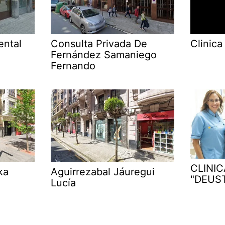
ental
Consulta Privada De
Clinica
Fernández Samaniego
Fernando
CLINI
ka
Aguirrezabal Jáuregui
"DEUS
Lucía