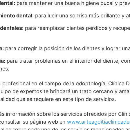
ental:
para mantener una buena higiene bucal y pre
iento dental:
para lucir una sonrisa más brillante y a
dentales:
para reemplazar dientes perdidos y recuper
a:
para corregir la posición de los dientes y lograr un
a:
para tratar problemas en el interior del diente, c
nes.
 profesional en el campo de la odontología, Clínica D
equipo de expertos te brindará un trato cercano y ama
lidad que se requiere en este tipo de servicios.
s información sobre los servicios ofrecidos por Clíni
 consultar su página web en
www.arteagoitiaclinicade
lles sobre cada uno de los servicios mencionados an