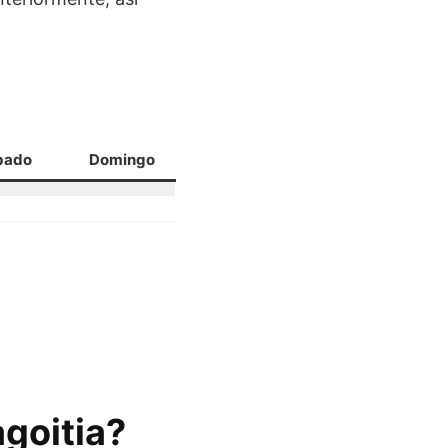
bado
Domingo
agoitia?