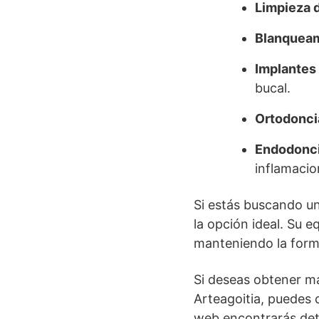
Limpieza d
Blanqueam
Implantes 
bucal.
Ortodonci
Endodonci
inflamacio
Si estás buscando un
la opción ideal. Su 
manteniendo la forma
Si deseas obtener má
Arteagoitia, puedes
web encontrarás deta