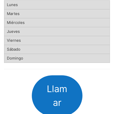
Llam
ar