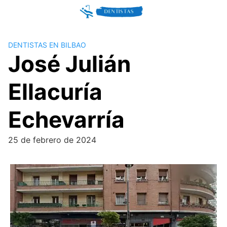
Skip
to
content
DENTISTAS EN BILBAO
José Julián
Ellacuría
Echevarría
25 de febrero de 2024