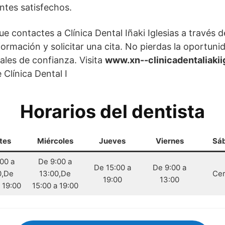
ntes satisfechos.
contactes a Clínica Dental Iñaki Iglesias a través 
ormación y solicitar una cita. No pierdas la oportunid
ales de confianza. Visita
www.xn--clinicadentaliaki
Clínica Dental I
Horarios del dentista
tes
Miércoles
Jueves
Viernes
Sá
00 a
De 9:00 a
De 15:00 a
De 9:00 a
0,De
13:00,De
Cer
19:00
13:00
 19:00
15:00 a 19:00