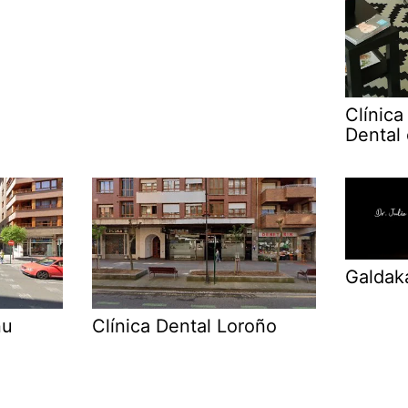
Clínica
Dental
Galdak
nu
Clínica Dental Loroño