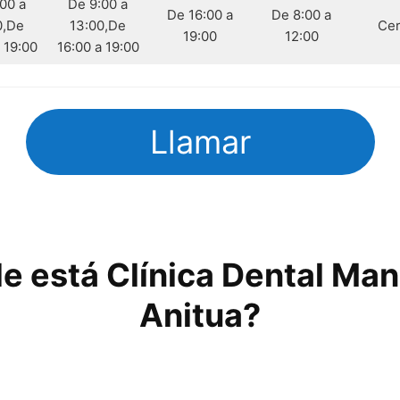
00 a
De 9:00 a
De 16:00 a
De 8:00 a
0,De
13:00,De
Cer
19:00
12:00
 19:00
16:00 a 19:00
Llamar
e está Clínica Dental Man
Anitua?