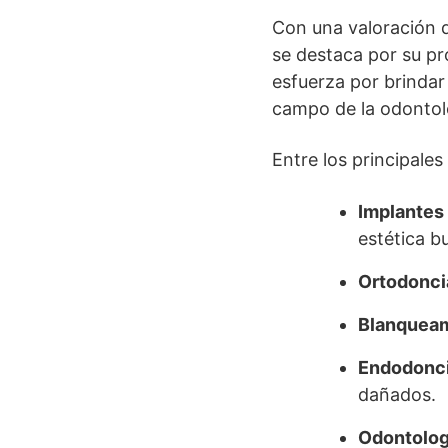
Con una valoración d
se destaca por su pr
esfuerza por brindar 
campo de la odontol
Entre los principale
Implantes 
estética bu
Ortodonci
Blanqueam
Endodonci
dañados.
Odontologí