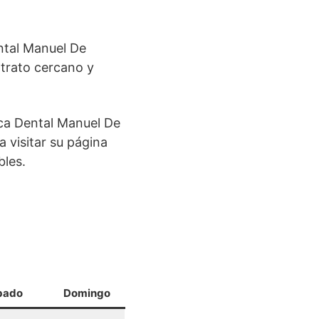
ental Manuel De
 trato cercano y
ica Dental Manuel De
 visitar su página
bles.
bado
Domingo