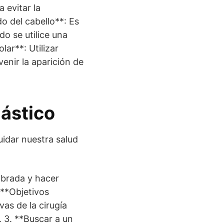
 evitar la
o del cabello**: Es
do se utilice una
lar**: Utilizar
enir la aparición de
lástico
uidar nuestra salud
librada y hacer
 **Objetivos
vas de la cirugía
. 3. **Buscar a un