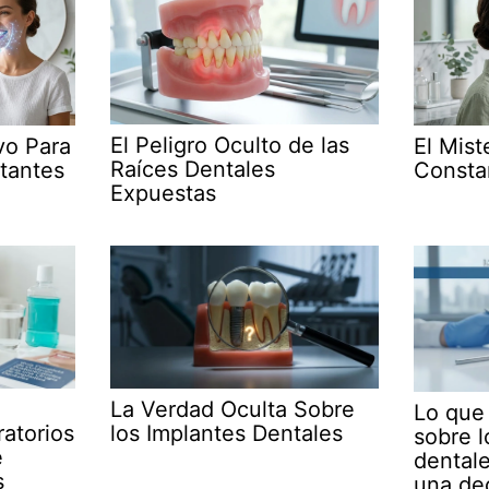
El Peligro Oculto de las
ivo Para
El Mist
Raíces Dentales
stantes
Consta
Expuestas
La Verdad Oculta Sobre
Lo que
atorios
los Implantes Dentales
sobre l
e
dental
s
una de