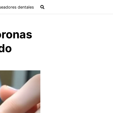
ueadores dentales
oronas
ado