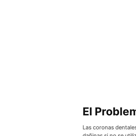
El Proble
Las coronas dentales
dañinas si no se uti