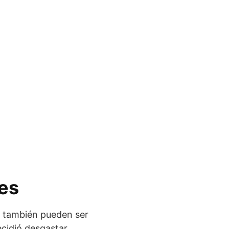
les
o también pueden ser
ecidió desgastar