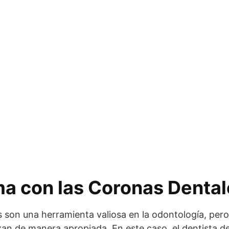
ma con las Coronas Denta
 son una herramienta valiosa en la odontología, per
lizan de manera apropiada. En este caso, el dentista d